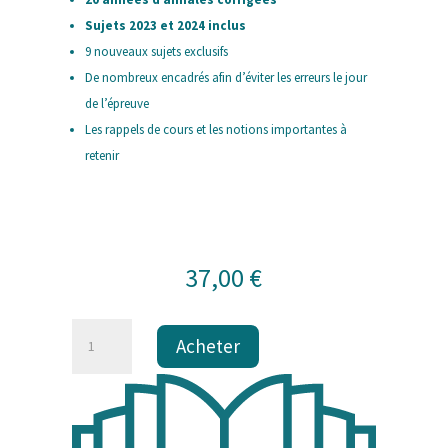
Sujets 2023 et 2024 inclus
9 nouveaux sujets exclusifs
De nombreux encadrés afin d’éviter les erreurs le jour
de l’épreuve
Les rappels de cours et les notions importantes à
retenir
37,00
€
quantité
Acheter
de
Biochimie
Physiologie
-
100%