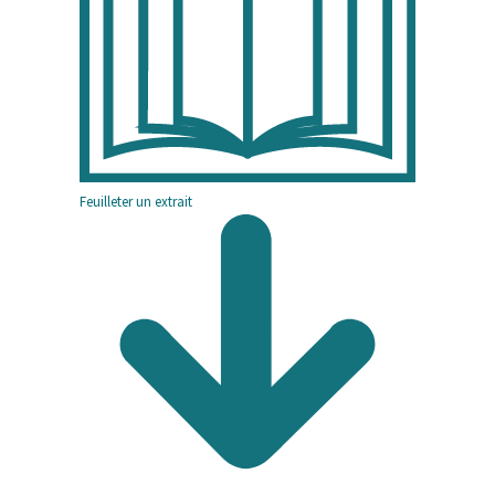
annales
Feuilleter un extrait