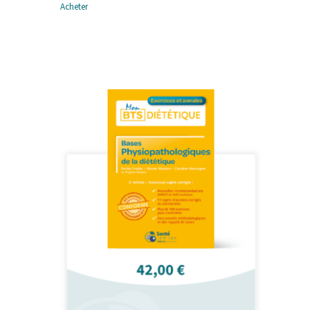
Acheter
Nutrition aux âges de la
vie – Le cours
29,90
€