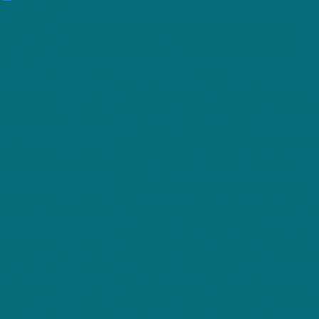
Toujours activé
Necessary cookies are absolutely essential for the website to function properly.
These cookies ensure basic functionalities and security features of the website,
anonymously.
Cookie
Durée
Description
This cookie is set by GDPR Cookie Consent plugin.
cookielawinfo-
11
The cookie is used to store the user consent for the
checkbox-analytics
months
cookies in the category "Analytics".
The cookie is set by GDPR cookie consent to record
cookielawinfo-
11
the user consent for the cookies in the category
checkbox-functional
months
"Functional".
This cookie is set by GDPR Cookie Consent plugin.
cookielawinfo-
11
The cookies is used to store the user consent for the
checkbox-necessary
months
cookies in the category "Necessary".
This cookie is set by GDPR Cookie Consent plugin.
cookielawinfo-
11
The cookie is used to store the user consent for the
checkbox-others
months
cookies in the category "Other.
cookielawinfo-
This cookie is set by GDPR Cookie Consent plugin.
11
checkbox-
The cookie is used to store the user consent for the
months
performance
cookies in the category "Performance".