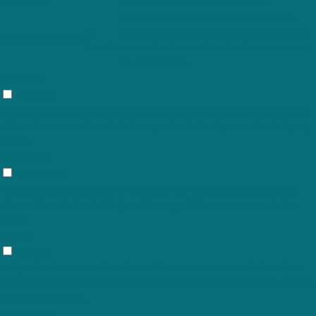
The cookie is set by the GDPR Cookie Consent
11
plugin and is used to store whether or not user has
viewed_cookie_policy
months
consented to the use of cookies. It does not store
any personal data.
Functional
Functional
Functional cookies help to perform certain functionalities like sharing the content
of the website on social media platforms, collect feedbacks, and other third-party
features.
Performance
Performance
Performance cookies are used to understand and analyze the key performance
indexes of the website which helps in delivering a better user experience for the
visitors.
Analytics
Analytics
Analytical cookies are used to understand how visitors interact with the website.
These cookies help provide information on metrics the number of visitors, bounce
rate, traffic source, etc.
Advertisement