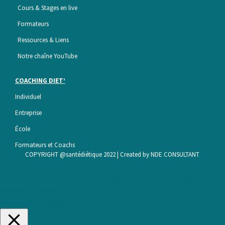
Cours & Stages en live
Formateurs
Ressources & Liens
Notre chaîne YouTube
COACHING DIET’
Individuel
Entreprise
É
cole
Formateurs et Coachs
COPYRIGHT @santédiétique 2022 | Created by
NDE CONSULTANT
Veuillez accepter l’utilisation des cookies afin que nous puissions améliorer votre
expérience utilisateur
En savoir plus
J'accepte