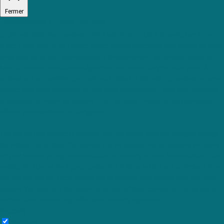
Fermer
Confidentialité / Privacy Overview
Ce site web utilise des « cookies » afin d'optimiser l'accès et le service lors de vos
visites. Parmi ceux-ci, les cookies classés comme nécessaires sont stockés sur votre
navigateur car ils sont essentiels pour le fonctionnement des fonctionnalités de
base du site web.Nous utilisons également des cookies tiers qui nous aident à
analyser et à comprendre comment vous utilisez ce site web. Ces cookies ne seront
stockés dans votre navigateur qu'avec votre consentement. Vous avez également
la possibilité de refuser ces cookies. Le fait de refuser certains de ces cookies peut
affecter votre expérience de navigation.
This website uses cookies to improve your experience while you navigate through
the website. Out of these, the cookies that are categorized as necessary are stored
on your browser as they are essential for the working of basic functionalities of the
website. We also use third-party cookies that help us analyze and understand how
you use this website. These cookies will be stored in your browser only with your
consent. You also have the option to opt-out of these cookies. But opting out of
some of these cookies may affect your browsing experience.
Necessary
Necessary